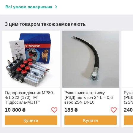
Всі умови повернення
З цим товаром також замовляють
Гідророзподільник МР80-
Рукав високого тиску
Рука
4/1-222 (170) "М"
(РВД) під ключ 24 L = 0,6
(РВД
"Гідросила-МЗТГ"
євро 2SN DN10
(2SN
10 800
185
240
₴
₴
Купити
Купити