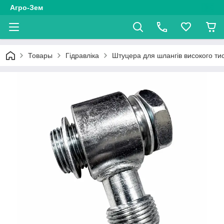
Агро-Зем
Товары
Гідравліка
Штуцера для шлангів високого ти