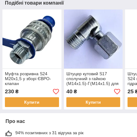
Подібні товари компанії
Муфта розривна S24
Штуцер кутовий S17
Штуц
М20х1,5 у зборі ЄВРО-
сполучний з гайкою
S24 
клапан
(М14х1.5)-Г(М14х1.5) для
гідр
РВТ
доза
230
40
25
₴
₴
Купити
Купити
Про нас
94% позитивних з 31 відгука за рік