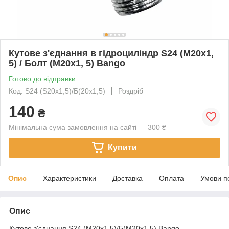
Кутове з'єднання в гідроциліндр S24 (М20х1,
5) / Болт (М20х1, 5) Bango
Готово до відправки
Код: S24 (S20х1,5)/Б(20х1,5)
Роздріб
140
₴
Мінімальна сума замовлення на сайті — 300 ₴
Купити
Опис
Характеристики
Доставка
Оплата
Умови п
Опис
Кутове з'єднання S24 (М20х1,5)/Б(М20х1,5) Bango