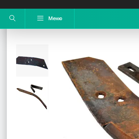
Углосним плуга (докидач) ПЛН-3,35,