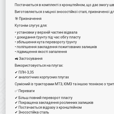
Постачається в комплекті з кронштейном, що дає змогу ш
Виготовляється з міцної зносостійкої сталі, призначеної 
🎯 Призначення
Кутонім слугує для:
• установки у верхній частині відвала
• докидання ґрунту під час обігу пласту
• збільшення кута перевороту ґрунту
• поліпшення закладення пожитованих залишків
• підвищення якості запалення
🚜 Застосування
Використовується на плугах:
✔ ПЛН-3,35
✔ аналогічних корпусних плугах
Сумісний із тракторами МТЗ, ЮМЗ та іншою технікою з три
✅ Переваги
✔ Більш повний переворот пласту
✔ Покращена закладення рослинних залишків
✔ Постачається відразу з кронштейном
✔ Зносостійка сталь