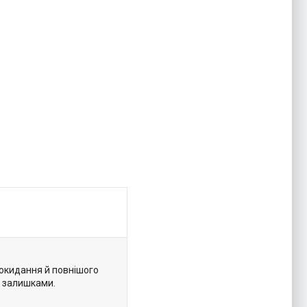
докидання й повнішого
и залишками.