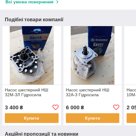
Всі умови повернення
Подібні товари компанії
Насос шестерний НШ
Насос шестерний НШ
Нас
32М-3Л Гідросила
32А-3 Гідросила
10М-
3 400
6 000
2 0
₴
₴
Купити
Купити
Акційні пропозиції та новинки