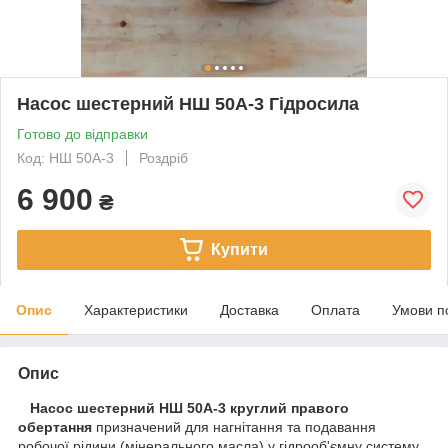
Насос шестерний НШ 50А-3 Гідросила
Готово до відправки
Код: НШ 50А-3
Роздріб
6 900
₴
Купити
Опис
Характеристики
Доставка
Оплата
Умови п
Опис
Насос шестерний НШ 50А-3 круглий правого
обертання
призначений для нагнітання та подавання
робочої рідини (мінерального масла) у гідрооб'ємну систему