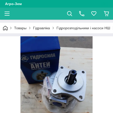
Агро-Зем
Товары
Гідравліка
Гідророзподільники і насоси НШ