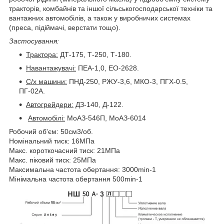
тракторів, комбайнів та іншої сільськогосподарської техніки та
вантажних автомобілів, а також у виробничих системах
(преса, підіймачі, верстати тощо).
Застосування:
Трактора:
ДТ-175, Т-250, Т-180.
Навантажувачі:
ПЕА-1,0, ЕО-2628.
С/х машини:
ПНД-250, РЖУ-3,6, МКО-3, ПГХ-0.5,
ПГ-02А.
Автогрейдери:
ДЗ-140, Д-122.
Автомобілі:
МоАЗ-546П, МоАЗ-6014
Робочий об'єм: 50см3/об.
Номінальний тиск: 16МПа
Макс. короткочасний тиск: 21МПа
Макс. піковий тиск: 25МПа
Максимальна частота обертання: 3000min-1
Мінімальна частота обертання 500min-1