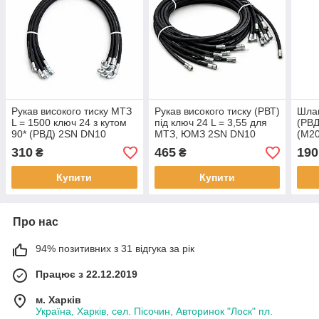
Рукав високого тиску МТЗ
Рукав високого тиску (РВТ)
Шлан
L = 1500 ключ 24 з кутом
під ключ 24 L = 3,55 для
(РВД
90* (РВД) 2SN DN10
МТЗ, ЮМЗ 2SN DN10
(М20
WP330/BP1320 bar
DN1
310
465
190
₴
₴
Купити
Купити
Про нас
94% позитивних з 31 відгука за рік
Працює з 22.12.2019
м. Харків
Україна, Харків, сел. Пісочин, Авторинок "Лоск" пл.