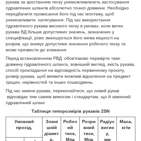
рукава за зростанням тиску унеможливлюють застосування
гідравлічних шлангів абсолютно точної довжини. Необхідно
передбачити провисання його під час монтажу, щоб
унеможливити натягування. Під час використання
гідравлічного рукава високого тиску в умовах, коли вигин
рукава ВД більше допустимих значень, зазначених у
специфікації, різко зменшується його межа міцності на
розрив, що знижує допустиме значення робочого тиску та
може призвести до зламання.
Перед встановленням РВД обов'язково перевірте таке:
довжину гідравлічного шланга, зовнішній вигляд, якість рукава,
спосіб прокладання на відповідність первинному проєкту,
розмір рукава, щоб виявити можливі відхилення на предмет
тріщин, нерівностей та інших пошкоджень.
Під час заміни рукава, переконайтеся, що новий рукав
відповідає тим самим вимогам і стандартам, що й замінний
гідравлічний шланг.
Таблиця типорозмірів рукавів 2SN
Умовний
Зовні
Робоч
Розри
Радіус
Маса,
прохід,
шній
ий
вний
вигин
кг/м
діамет
тиск,
тиск,
у,
р,
Мпа
Мпа
мм