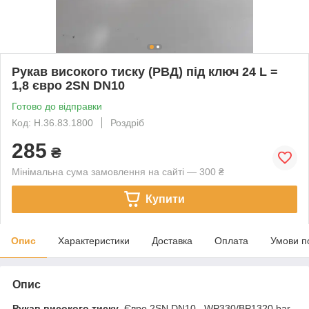
Рукав високого тиску (РВД) під ключ 24 L =
1,8 євро 2SN DN10
Готово до відправки
Код: Н.36.83.1800
Роздріб
285
₴
Мінімальна сума замовлення на сайті — 300 ₴
Купити
Опис
Характеристики
Доставка
Оплата
Умови п
Опис
Рукав високого тиску
Євро 2SN DN10 WP330/BP1320 bar