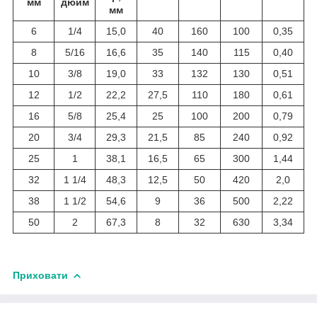
мм
дюйм
мм
6
1/4
15,0
40
160
100
0,35
8
5/16
16,6
35
140
115
0,40
10
3/8
19,0
33
132
130
0,51
12
1/2
22,2
27,5
110
180
0,61
16
5/8
25,4
25
100
200
0,79
20
3/4
29,3
21,5
85
240
0,92
25
1
38,1
16,5
65
300
1,44
32
1 1/4
48,3
12,5
50
420
2,0
38
1 1/2
54,6
9
36
500
2,22
50
2
67,3
8
32
630
3,34
Приховати