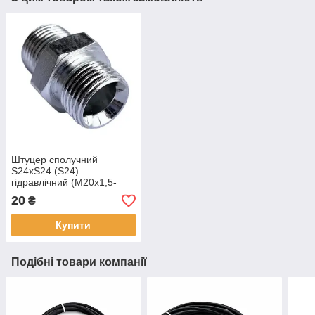
Штуцер сполучний
S24хS24 (S24)
гідравлічний (М20х1,5-
М20х1,5)
20
₴
Купити
Подібні товари компанії