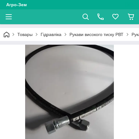
Агро-Зем
Товары
Гідравліка
Рукави високого тиску РВТ
Рук