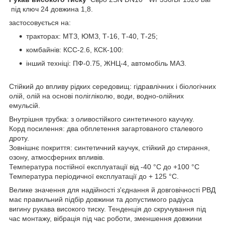
під ключ 24 довжина 1,8.
застосовується на:
тракторах: МТЗ, ЮМЗ, Т-16, Т-40, Т-25;
комбайнів: КСС-2.6, КСК-100:
інший техніці: ПФ-0.75, ЖНЦ-4, автомобіль МАЗ.
Стійкий до впливу рідких середовищ: гідравлічних і біологічних
олій, олій на основі полігліколю, води, водно-олійних
емульсій.
Внутрішня трубка: з оливостійкого синтетичного каучуку.
Корд посилення: два обплетення загартованого сталевого
дроту.
Зовнішнє покриття: синтетичний каучук, стійкий до стирання,
озону, атмосферних впливів.
Температура постійної експлуатації від -40 °C до +100 °C
Температура періодичної експлуатації до + 125 °C.
Велике значення для надійності з'єднання й довговічності РВД
має правильний підбір довжини та допустимого радіуса
вигину рукава високого тиску. Тенденція до скручування під
час монтажу, вібрація під час роботи, зменшення довжини