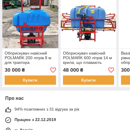
Обприскувач навісний
Обприскувач навісний
Вказ
POLMARK 200 літрів 8 м
POLMARK 600 літрів 14 м
рівн
для трактора
крила, що плавають
обпр
30 000
48 000
300
₴
₴
Купити
Купити
Про нас
94% позитивних з 31 відгука за рік
Працює з 22.12.2019