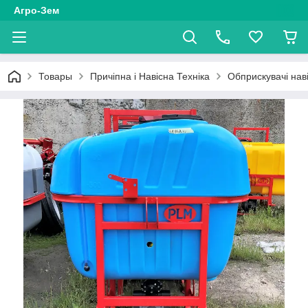
Агро-Зем
Товары
Причіпна і Навісна Техніка
Обприскувачі наві