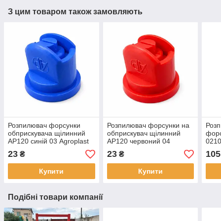
З цим товаром також замовляють
Розпилювач форсунки
Розпилювач форсунки на
Розп
обприскувача щілинний
обприскувач щілинний
форс
AP120 синій 03 Agroplast
AP120 червоний 04
0210
AP12003
Agroplast AP12004
Пол
23
23
105
₴
₴
Купити
Купити
Подібні товари компанії