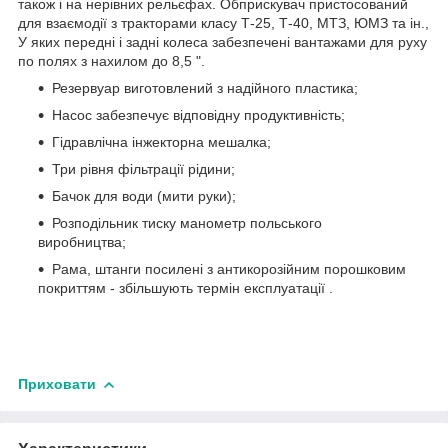
також і на нерівних рельєфах. Обприскувач пристосований
для взаємодії з тракторами класу Т-25, Т-40, МТЗ, ЮМЗ та ін.,
У яких передні і задні колеса забезпечені вантажами для руху
по полях з нахилом до 8,5 ".
Резервуар виготовлений з надійного пластика;
Насос забезпечує відповідну продуктивність;
Гідравлічна інжекторна мешалка;
Три рівня фільтрації рідини;
Бачок для води (мити руки);
Розподільник тиску манометр польського
виробництва;
Рама, штанги посилені з антикорозійним порошковим
покриттям - збільшують термін експлуатації .
Приховати