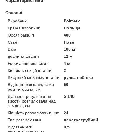
Характеристики
Основні
Виробник
Polmark
Країна виробник
Польща
Обсяг бака, л
400
Стан
Нове
Вага
180 кг
довжина штанги
12 м
Робоча ширина секції
4 м
Кількість секцій штанги
2
Висувний механізм штанги
ручна лебідка
Відстань між насадками
50
розпилювача, см
Діапазон регулювання
5-140
висоти розпилювача над
землею, см
Кількість розпилювачів, шт
24
Тип розпилювача
плоскоструйний
Відстань між
0,5
розпилювачами, м