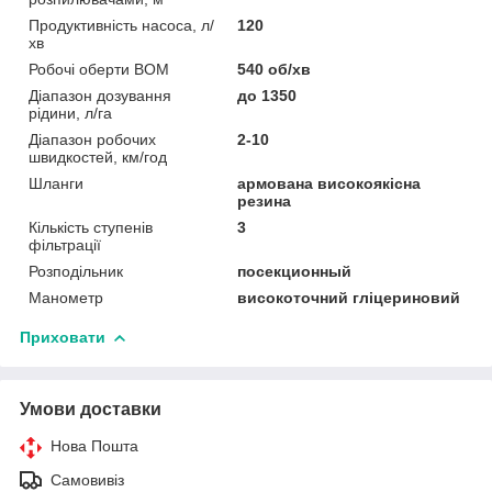
Продуктивність насоса, л/
120
хв
Робочі оберти ВОМ
540 об/хв
Діапазон дозування
до 1350
рідини, л/га
Діапазон робочих
2-10
швидкостей, км/год
Шланги
армована високоякісна
резина
Кількість ступенів
3
фільтрації
Розподільник
посекционный
Манометр
високоточний гліцериновий
Приховати
Умови доставки
Нова Пошта
Самовивіз