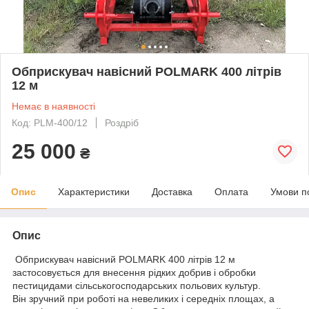
Обприскувач навісний POLMARK 400 літрів
12 м
Немає в наявності
Код: PLM-400/12
Роздріб
25 000
₴
Опис
Характеристики
Доставка
Оплата
Умови п
Опис
Обприскувач навісний POLMARK 400 літрів 12 м
застосовується для внесення рідких добрив і обробки
пестицидами сільськогосподарських польових культур.
Він зручний при роботі на невеликих і середніх площах, а