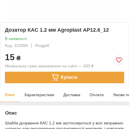
Дозатор КАС 1.2 мм Agroplast AP12.6_12
В наявності
Код: 222084
Роздріб
15
₴
Мінімальна сума замовлення на сайті — 300 ₴
Купити
Опис
Характеристики
Доставка
Оплата
Умови п
Опис
Шайба дозування КАС 1,2 мм застосовується у всіх заправних
шлангах для регулювання продуктивності жиклерів і ковпачків