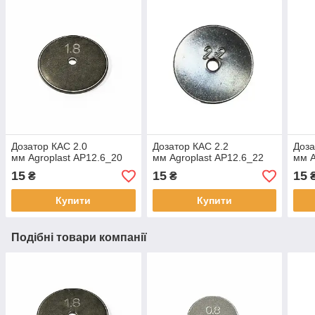
Дозатор КАС 2.0
Дозатор КАС 2.2
Доза
мм Agroplast AP12.6_20
мм Agroplast AP12.6_22
мм A
15
15
15
₴
₴
Купити
Купити
Подібні товари компанії