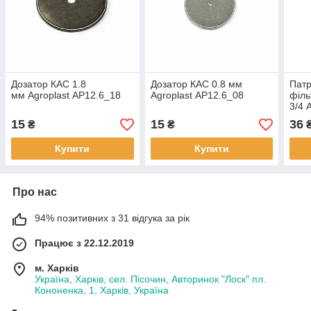
Дозатор КАС 1.8
Дозатор КАС 0.8 мм
Патр
мм Agroplast AP12.6_18
Agroplast AP12.6_08
філь
3/4 
15
15
36
₴
₴
Купити
Купити
Про нас
94% позитивних з 31 відгука за рік
Працює з 22.12.2019
м. Харків
Україна, Харків, сел. Пісочин, Авторинок "Лоск" пл.
Кононенка, 1, Харків, Україна