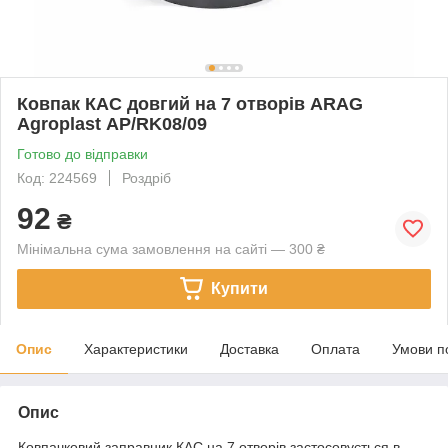
Ковпак КАС довгий на 7 отворів ARAG
Agroplast AP/RK08/09
Готово до відправки
Код: 224569
Роздріб
92
₴
Мінімальна сума замовлення на сайті — 300 ₴
Купити
Опис
Характеристики
Доставка
Оплата
Умови п
Опис
Ковпачковий заправник КАС на 7 отворів застосовується в