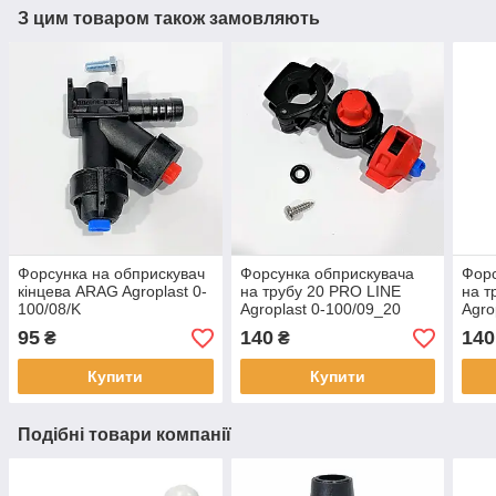
З цим товаром також замовляють
Форсунка на обприскувач
Форсунка обприскувача
Форс
кінцева ARAG Agroplast 0-
на трубу 20 PRO LINE
на т
100/08/K
Agroplast 0-100/09_20
Agro
95
140
140
₴
₴
Купити
Купити
Подібні товари компанії