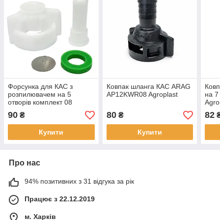
Форсунка для КАС з
Ковпак шланга КАС ARAG
Ковп
розпилювачем на 5
AP12KWR08 Agroplast
на 7
отворів комплект 08
Agro
Agroplast
90
80
82
₴
₴
Купити
Купити
Про нас
94% позитивних з 31 відгука за рік
Працює з 22.12.2019
м. Харків