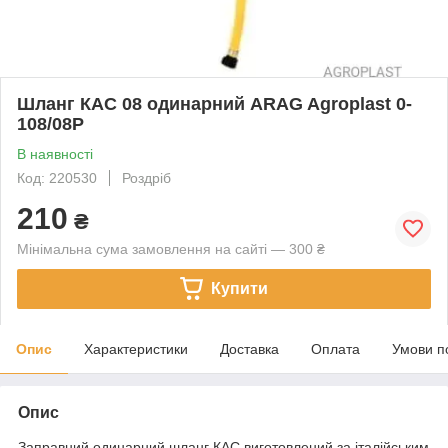
Шланг КАС 08 одинарний ARAG Agroplast 0-
108/08P
В наявності
Код: 220530
Роздріб
210
₴
Мінімальна сума замовлення на сайті — 300 ₴
Купити
Опис
Характеристики
Доставка
Оплата
Умови п
Опис
Заправний одинарний шланг КАС виготовлений за італійським