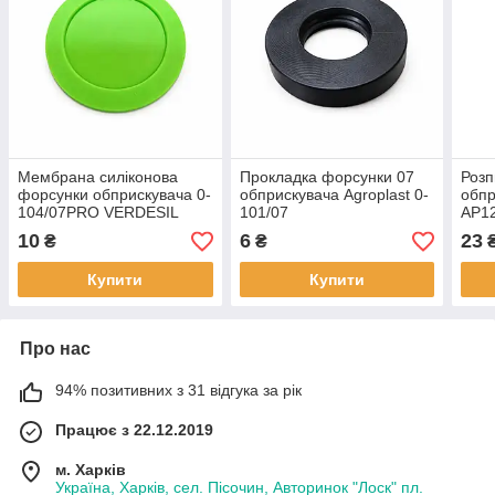
Мембрана силіконова
Прокладка форсунки 07
Розп
форсунки обприскувача 0-
обприскувача Agroplast 0-
обпр
104/07PRO VERDESIL
101/07
AP12
Agro
10
6
23
₴
₴
Купити
Купити
Про нас
94% позитивних з 31 відгука за рік
Працює з 22.12.2019
м. Харків
Україна, Харків, сел. Пісочин, Авторинок "Лоск" пл.