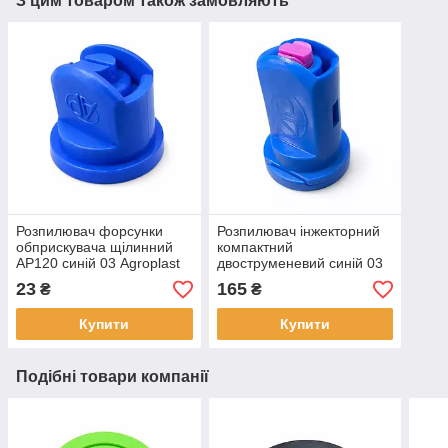
З цим товаром також замовляють
Розпилювач форсунки
Розпилювач інжекторний
обприскувача щілинний
компактний
AP120 синій 03 Agroplast
двоструменевий синій 03
AP12003
Agroplast Польща
23
165
₴
₴
Купити
Купити
Подібні товари компанії