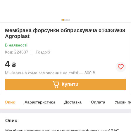
Мембрана форсунки обприскувача 0104GW08
Agroplast
В наявності
Код: 224637
Роздріб
4
₴
Мінімальна сума замовлення на сайті — 300 ₴
Купити
Опис
Характеристики
Доставка
Оплата
Умови п
Опис
Мембрана застосовується в маятникових форсунках ARAG.