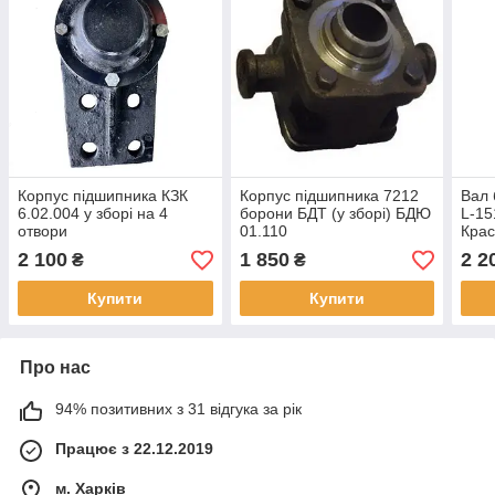
Корпус підшипника КЗК
Корпус підшипника 7212
Вал 
6.02.004 у зборі на 4
борони БДТ (у зборі) БДЮ
L-15
отвори
01.110
Крас
2 100
1 850
2 2
₴
₴
Купити
Купити
Про нас
94% позитивних з 31 відгука за рік
Працює з 22.12.2019
м. Харків