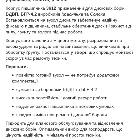
Корпус підшипника
3612
призначений для дискових борін
БДВП, БГР-4.2
виробників
Краснянка
та
Солоха
.
Встановлюється на вузол диска та забезпечує надійну
фіксацію підшипника, стабільне обертання дисків і захист від
пилу, ґрунту та вологи під час роботи.
Корпус виготовлений з міцного металу, розрахований на
високі ударні та радіальні навантаження, що виникають при
обробітку ґрунту. Постачається
у зборі
, що спрощує монтаж і
скорочує час ремонту техніки.
Переваги:
повністю готовий вузол — не потребує додаткової
комплектації
сумісність з боронами БДВП та БГР-4.2
висока зносостійкість і довгий ресурс роботи
надійний захист підшипника в польових умовах
швидка заміна при ремонті дискової борони
Підходить для планового обслуговування та відновлення
дискових борін. Оптимальний вибір для господарств, що
цінують надійність і мінімальні простої техніки.