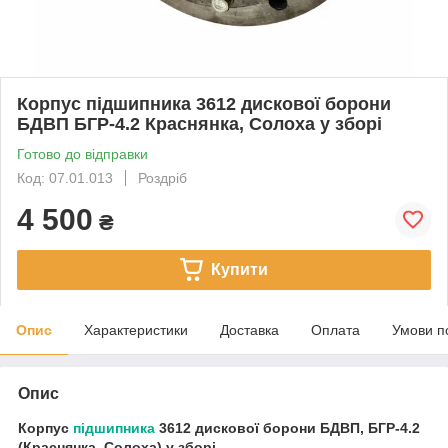
Корпус підшипника 3612 дискової борони
БДВП БГР-4.2 Краснянка, Солоха у зборі
Готово до відправки
Код: 07.01.013
Роздріб
4 500
₴
Купити
Опис
Характеристики
Доставка
Оплата
Умови п
Опис
Корпус
підшипника
3612 дискової борони БДВП, БГР-4.2
(Краснянка, Солоха) у зборі