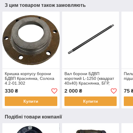
З цим товаром також замовляють
Кришка корпусу борони
Вал борони БДВП
Пиль
БДВП Краснянка, Солоха
короткий L-1250 (квадрат
підш
4.2-01.302
40х40) Краснянка, БГР,
Солоха
330
2 000
75
₴
₴
Купити
Купити
Подібні товари компанії