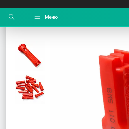
Розпилювач інжекторний червоний (в