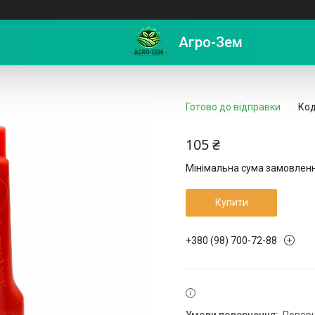
ітростійкий) 04 1108MS Agroplast
Агро-Зем
Готово до відправки
Код
105 ₴
Мінімальна сума замовлення
Купити
+380 (98) 700-72-88