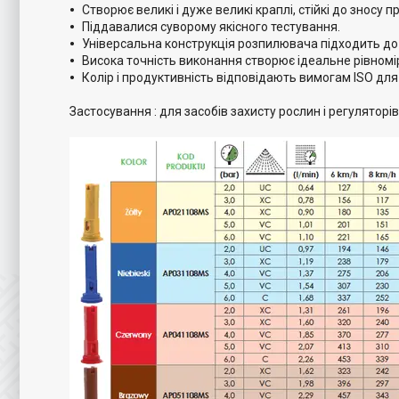
Створює великі і дуже великі краплі, стійкі до зносу при
Піддавалися суворому якісного тестування.
Універсальна конструкція розпилювача підходить до в
Висока точність виконання створює ідеальне рівномі
Колір і продуктивність відповідають вимогам ISO дл
Застосування : для засобів захисту рослин і регуляторі