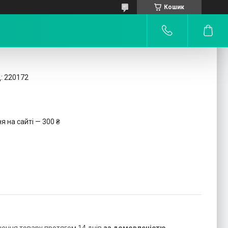
Кошик
:
220172
 на сайті — 300 ₴