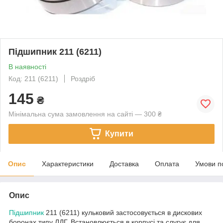
Підшипник 211 (6211)
В наявності
Код: 211 (6211)
Роздріб
145
₴
Мінімальна сума замовлення на сайті — 300 ₴
Купити
Опис
Характеристики
Доставка
Оплата
Умови п
Опис
Підшипник
211 (6211) кульковий застосовується в дискових
боронах типу ЛДГ. Встановлюється в корпусі та слугує для