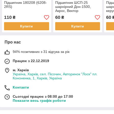
Підшипник 180208 (6208-
Підшипник ШСП-25
Під
2RS)
шарнірний Дон-1500,
шарн
Акрос, Вектор
керу
ПАЗ
110
60
60
₴
₴
Купити
Купити
Про нас
94% позитивних з 31 відгука за рік
Працює з 22.12.2019
м. Харків
Україна, Харків, сел. Пісочин, Авторинок "Лоск" пл.
Кононенка, 1, Харків, Україна
Контакти
Сьогодні працює з 08:00 до 17:00
Показати весь графік роботи