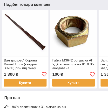
Подібні товари компанії
Вал дискової борони
Гайка М36×2 осі диска АГ,
Вал 
Bomet 1.5 м (квадрат
УДА нового зразка К1.0.05
секц
30х30) різь під гайку
анодована
квад
М27х3,0
1 300
100
1 3
₴
₴
Купити
Купити
Про нас
94% позитивних з 31 відгука за рік