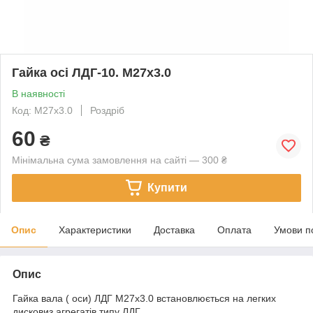
Гайка осі ЛДГ-10. М27х3.0
В наявності
Код: М27х3.0
Роздріб
60
₴
Мінімальна сума замовлення на сайті — 300 ₴
Купити
Опис
Характеристики
Доставка
Оплата
Умови п
Опис
Гайка вала ( оси) ЛДГ М27х3.0 встановлюється на легких
дисковиз агрегатів типу ЛДГ.