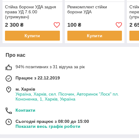
Стійка борони УДА задня
Ремкомплект стійки
Стій
права УД 7.6.00
борони УДА
пере
(утримувач)
(утр
2 300
100
2 6
₴
₴
Купити
Купити
Про нас
94% позитивних з 31 відгука за рік
Працює з 22.12.2019
м. Харків
Україна, Харків, сел. Пісочин, Авторинок "Лоск" пл.
Кононенка, 1, Харків, Україна
Контакти
Сьогодні працює з 08:00 до 15:00
Показати весь графік роботи