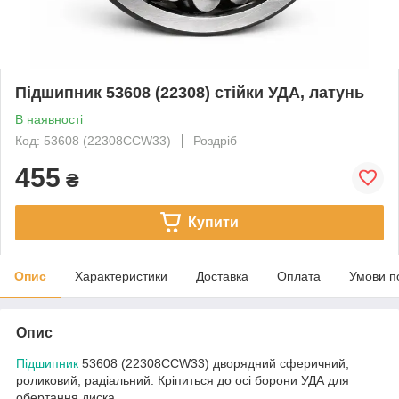
Підшипник 53608 (22308) стійки УДА, латунь
В наявності
Код: 53608 (22308CCW33)
Роздріб
455
₴
Купити
Опис
Характеристики
Доставка
Оплата
Умови п
Опис
Підшипник
53608 (22308CCW33) дворядний сферичний,
роликовий, радіальний. Кріпиться до осі борони УДА для
обертання диска.