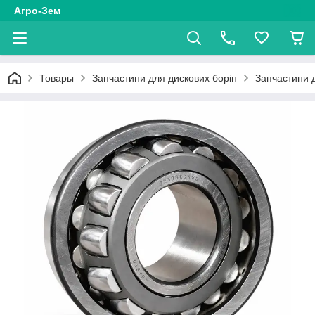
Агро-Зем
Товары
Запчастини для дискових борін
Запчастини д