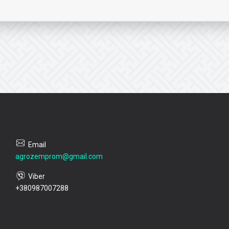
agrozemprom@gmail.com
+380987007288