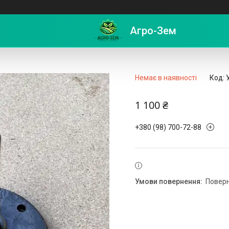
ого зразка на 8 отворів (пакування)
Агро-Зем
Немає в наявності
Код:
1 100 ₴
+380 (98) 700-72-88
повер