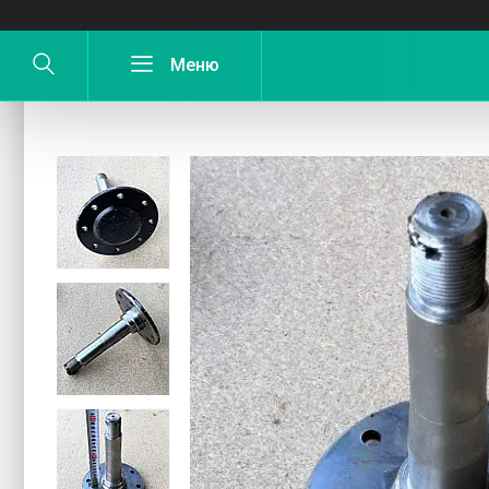
Вісь диска борони УДА УД 7.5.01 стар