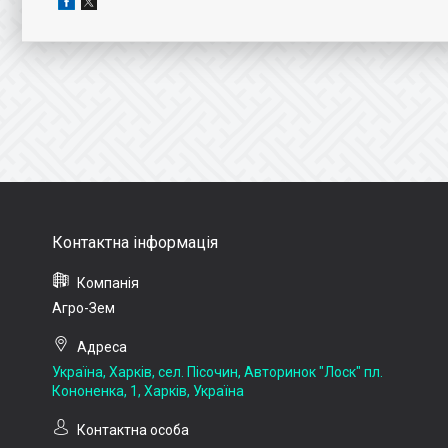
Агро-Зем
Україна, Харків, сел. Пісочин, Авторинок "Лоск" пл.
Кононенка, 1, Харків, Україна