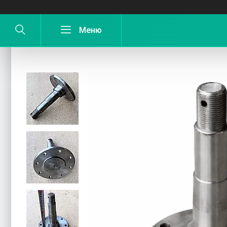
Вісь диска борони АГ-2.4 (8 отворів h