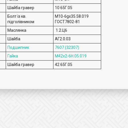
Шайба гравер
10 65Г.05
Болт із кв.
М10-6gх35.58.019
підголівником
ГОСТ7802-81
Маслянка
1.2.Ц6
Шайба
АГ2.0.03
Подшипник
7607 (32307)
Гайка
М42х2-6H.05.019
Шайба гравер
42 65Г.05