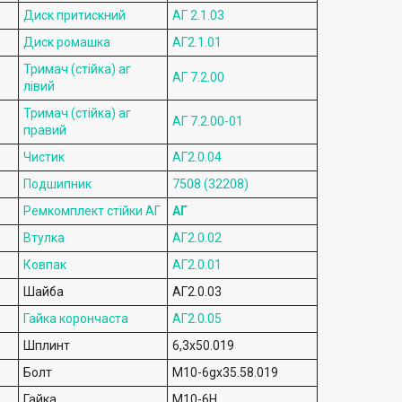
Диск притискний
АГ 2.1.03
Диск ромашка
АГ2.1.01
Тримач (стійка) аг
АГ 7.2.00
лівий
Тримач (стійка) аг
АГ 7.2.00-01
правий
Чистик
АГ2.0.04
Подшипник
7508 (32208)
Ремкомплект стійки АГ
АГ
Втулка
АГ2.0.02
Ковпак
АГ2.0.01
Шайба
АГ2.0.03
Гайка корончаста
АГ2.0.05
Шплинт
6,3х50.019
Болт
М10-6gх35.58.019
Гайка
М10-6H