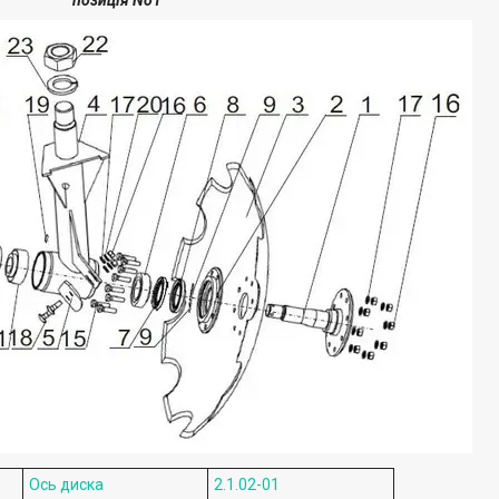
позиція No1
Ось диска
2.1.02-01