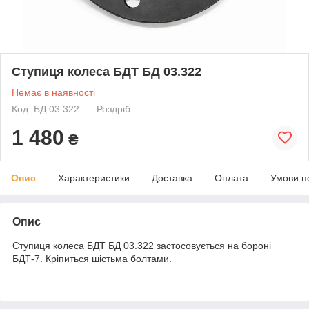
Ступиця колеса БДТ БД 03.322
Немає в наявності
Код: БД 03.322
Роздріб
1 480
₴
Опис
Характеристики
Доставка
Оплата
Умови п
Опис
Ступиця колеса БДТ БД 03.322 застосовується на бороні
БДТ-7. Кріпиться шістьма болтами.