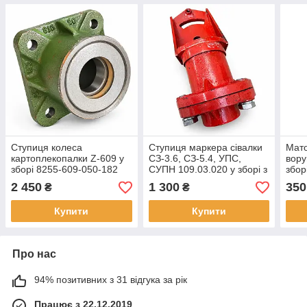
Ступиця колеса
Ступиця маркера сівалки
Мато
картоплекопалки Z-609 у
СЗ-3.6, СЗ-5.4, УПС,
вору
зборі 8255-609-050-182
СУПН 109.03.020 у зборі з
збор
кронштейном
2 450
1 300
350
₴
₴
Купити
Купити
Про нас
94% позитивних з 31 відгука за рік
Працює з 22.12.2019