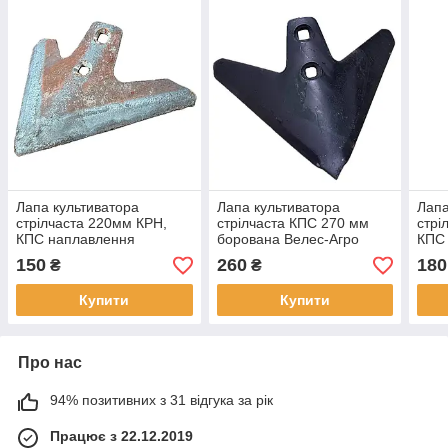
Лапа культиватора
Лапа культиватора
Лапа
стрілчаста 220мм КРН,
стрілчаста КПС 270 мм
стрі
КПС наплавлення
борована Велес-Агро
КПС
сормайтом
Н.043.052.007-Б
сорм
150
260
180
₴
₴
Купити
Купити
Про нас
94% позитивних з 31 відгука за рік
Працює з 22.12.2019