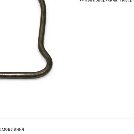
повер
замовлення