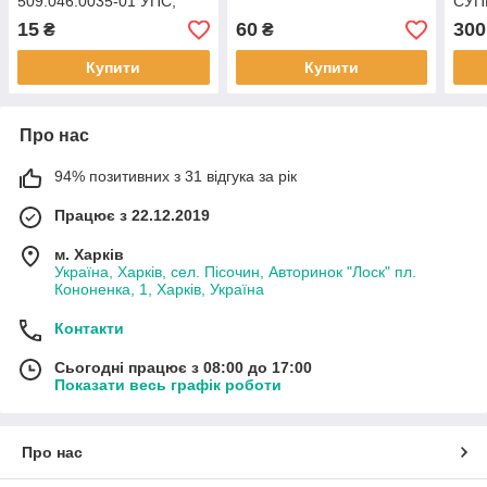
509.046.0035-01 УПС,
СУПН
СУПН, КРН
509.
15
60
300
₴
₴
стал
Купити
Купити
Про нас
94% позитивних з 31 відгука за рік
Працює з 22.12.2019
м. Харків
Україна, Харків, сел. Пісочин, Авторинок "Лоск" пл.
Кононенка, 1, Харків, Україна
Контакти
Сьогодні працює з 08:00 до 17:00
Показати весь графік роботи
Про нас