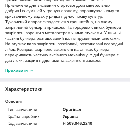
Призначена для висівання стартової дози мінеральних
добрив і їх сумішей у гранульованому, порошкувальному та
кристалічному видах у рядки під час посіву культур.
Туковисний апарат складається з кронштейна, на якому
закріплений бункер із кришкою. На торцевих стінках бункера
закріплені воронки з металокерамічними втулками. У нижній
частині бункера розташований вал із пружинними шнеками.
На втулках вала закріплені розсіювачі, розташовані всередині
лійок. Козирки, шарнірно закріплені на стінках бункера,
перекривають частину висівного механізму. У дні бункера є
два люки, закриті піддонами та закріплені замком.
Приховати
Характеристики
Основні
Тип запчастини
Оригінал
Країна виробник
Україна
Код запчастини
Н 509.046.2240