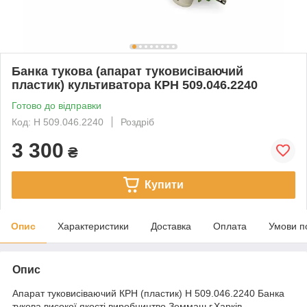
Банка тукова (апарат туковисіваючий
пластик) культиватора КРН 509.046.2240
Готово до відправки
Код: Н 509.046.2240
Роздріб
3 300
₴
Купити
Опис
Характеристики
Доставка
Оплата
Умови п
Опис
Апарат туковисіваючий КРН (пластик) Н 509.046.2240 Банка
тукова високої якості виробництво Земмаш г.Харків.