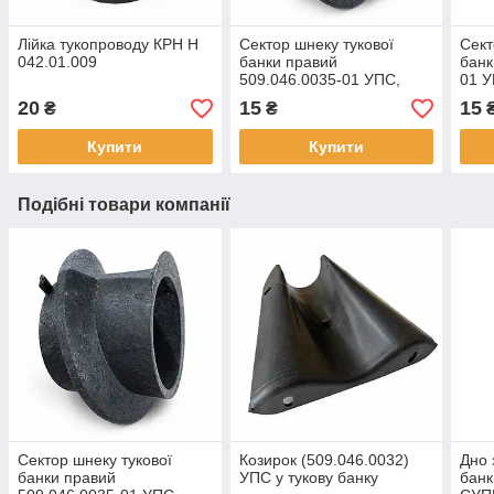
Лійка тукопроводу КРН Н
Сектор шнеку тукової
Сект
042.01.009
банки правий
банк
509.046.0035-01 УПС,
01 
СУПН, КРН
20
15
15
₴
₴
Купити
Купити
Подібні товари компанії
Сектор шнеку тукової
Козирок (509.046.0032)
Дно 
банки правий
УПС у тукову банку
банк