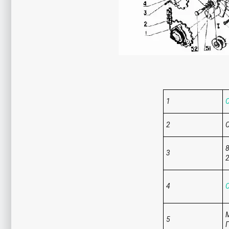
1
С
2
С
3
2
4
С
М
5
Г