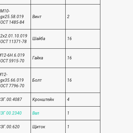
ВМ10-
gх25.58.019
Винт
2
ОСТ 1485-84
2х2.01.10.019
Шайба
16
ОСТ 11371-78
12-6Н.6.019
Гайка
16
ОСТ 5915-70
М12-
gх35.66.019
Болт
16
ОСТ 7796-70
ЗГ.00.4087
Кронштейн
4
ЗГ 00.2340
Вал
1
ЗГ.00.620
Щиток
1