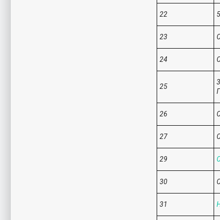
22
5
23
С
24
С
3
25
Г
26
С
27
С
29
С
30
С
31
Н