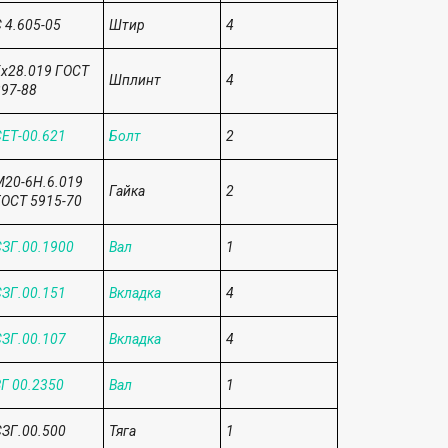
 4.605-05
Штир
4
х28.019 ГОСТ
Шплинт
4
97-88
ЕТ-00.621
Болт
2
20-6Н.6.019
Гайка
2
ОСТ 5915-70
ЗГ.00.1900
Вал
1
ЗГ.00.151
Вкладка
4
ЗГ.00.107
Вкладка
4
Г 00.2350
Вал
1
ЗГ.00.500
Тяга
1