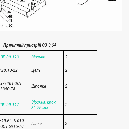
Причіпний пристрій СЗ-3,6А
ЗГ.00.123
Зірочка
2
 20.10-22
Цепь
2
8х7х40 ГОСТ
Шпонка
2
3360-78
Зірочка, крок
ЗГ.00.117
2
31,75 мм
10-6Н.6.019
Гайка
2
ОСТ 5915-70