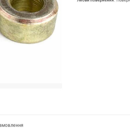
повер
замовлення