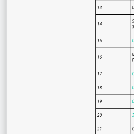
13
С
5
14
3
15
С
М
16
Г
17
С
18
С
19
С
20
З
21
С