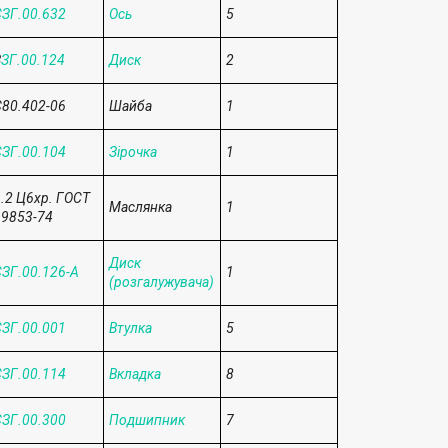
ЗГ.00.632
Ось
5
З
ЗГ.00.124
Диск
2
80.402-06
Шайба
1
ЗГ.00.104
Зірочка
1
.2 Ц6хр. ГОСТ
Маслянка
1
9853-74
Диск
ЗГ.00.126-А
1
(розгалужувача)
ЗГ.00.001
Втулка
5
ЗГ.00.114
Вкладка
8
ЗГ.00.300
Подшипник
7