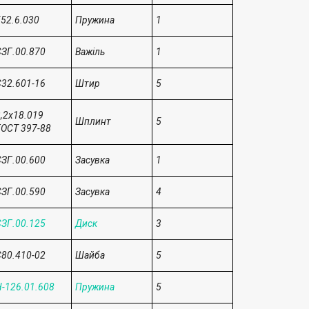
52.6.030
Пружина
1
ЗГ.00.870
Важіль
1
32.601-16
Штир
5
,2х18.019
Шплинт
5
ОСТ 397-88
ЗГ.00.600
Засувка
1
ЗГ.00.590
Засувка
4
ЗГ.00.125
Диск
3
80.410-02
Шайба
5
-126.01.608
Пружина
5