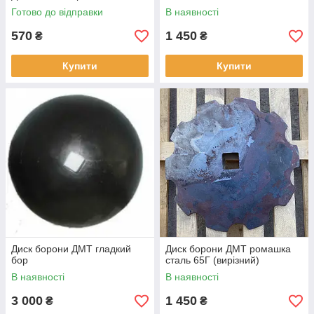
Готово до відправки
В наявності
570
1 450
₴
₴
Купити
Купити
Диск борони ДМТ гладкий
Диск борони ДМТ ромашка
бор
сталь 65Г (вирізний)
В наявності
В наявності
3 000
1 450
₴
₴