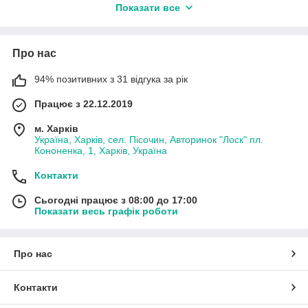
Показати все
борон серії
ДМТ-4
. Запчастини застосовуються при
інтенсивній експлуатації агрегату під час основної та
передпосівної обробки ґрунту, подрібнення рослинних
залишків та вирівнювання поля.
Про нас
В асортименті
Агро-Зем
ви знайдете
диски борони (гладкі
94% позитивних з 31 відгука за рік
та «ромашка»), маточини, підшипникові вузли, осі
дискових батарей, вали, стійки, кронштейни,
Працює з 22.12.2019
дистанційні втулки, шайби та елементи кріплення.
Всі
деталі виготовлені з міцних та зносостійких матеріалів,
м. Харків
розрахованих на роботу у важких ґрунтових умовах та при
Україна, Харків, сел. Пісочин, Авторинок "Лоск" пл.
високих навантаженнях.
Кононенка, 1, Харків, Україна
Використання якісних запчастин для борони ДМТ-4
Контакти
забезпечує
стабільну глибину обробки, рівномірну
роботу дискових батарей та зниження зносу основних
Сьогодні працює з 08:00 до 17:00
вузлів агрегату,
що безпосередньо впливає на ефективність
Показати весь графік роботи
польових робіт та термін служби техніки.
Про нас
Контакти