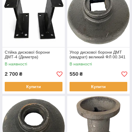
Стійка дискової борони
Упор дискової борони ДМТ
ДМТ-4 (Деметра)
(квадрат) великий ФЛ 00.341
В наявності
В наявності
2 700
550
₴
₴
Купити
Купити