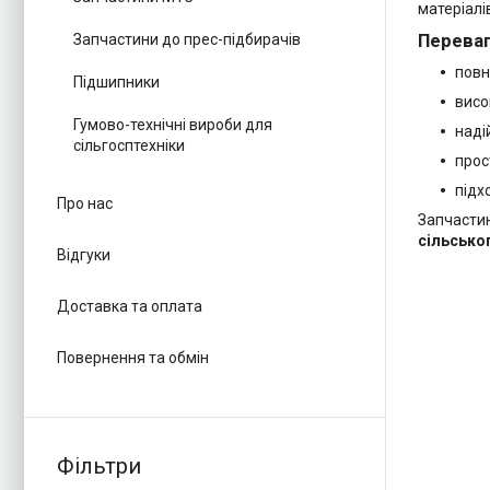
матеріалі
Переваг
Запчастини до прес-підбирачів
повн
Підшипники
висо
Гумово-технічні вироби для
наді
сільгосптехніки
прос
підх
Про нас
Запчасти
сільсько
Відгуки
Доставка та оплата
Повернення та обмін
Фільтри