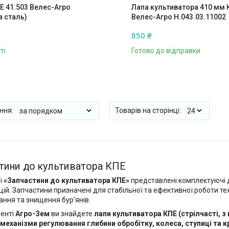
Е 41.503 Велес-Агро
Лапа культиватора 410 мм 
а сталь)
Велес-Агро Н.043.03.11002
850 ₴
ті
Готово до відправки
тини до культиватора КПЕ
ії
«Запчастини до культиватора КПЕ»
представлені комплектуючі д
ій. Запчастини призначені для стабільної та ефективної роботи тех
ння та знищення бур’янів.
менті
Агро-Зем
ви знайдете
лапи культиватора КПЕ (стрілчасті, з 
механізми регулювання глибини обробітку, колеса, ступиці та к