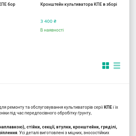
КПЕ бор
Кронштейн культиватора КПЕ в зборі
3 400 ₴
В наявності
ля ремонту та обслуговування культиваторів серії
КПЕ
і їх
ніки під час передпосівного обробітку ґрунту,
наплавкою), стійки, секції, втулки, кронштейни, гряділі,
ріплення
. Усі деталі виготовлені з міцних, зносостійких