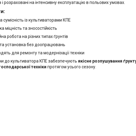
в і розраховані на інтенсивну експлуатацію в польових умовах.
и:
а сумісність із культиваторами КПЕ
ка міцність та зносостійкість
йна робота на різних типах ґрунтів
та установка без доопрацювань
одять для ремонту та модернізації техніки
ни до культиватора КПЕ забезпечують
якісне розпушування ґрунту
господарської техніки
протягом усього сезону.