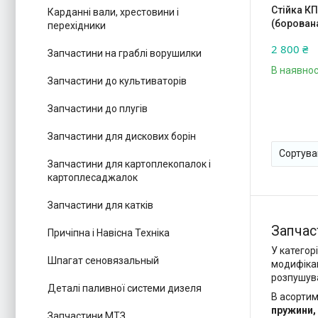
Стійка КП
Карданні вали, хрестовини і
(борован
перехідники
2 800 ₴
Запчастини на граблі ворушилки
В наявнос
Запчастини до культиваторів
Запчастини до плугів
Запчастини для дискових борін
Запчастини для картоплекопалок і
картоплесаджалок
Запчастини для катків
Запчас
Причіпна і Навісна Техніка
У категор
Шпагат сеновязальный
модифікац
розпушува
Деталі паливної системи дизеля
В асорти
пружини, 
Запчастини МТЗ