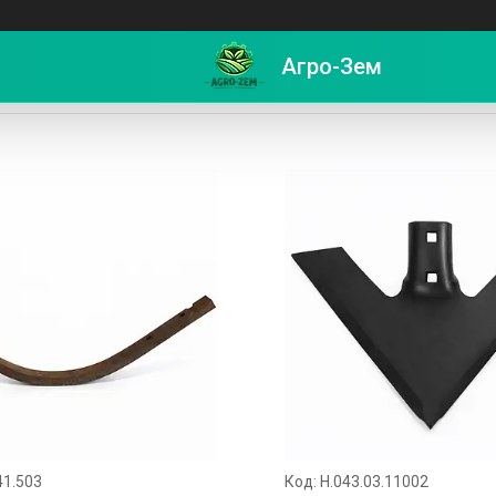
Агро-Зем
стини до культиватора КПЕ
41.503
Н.043.03.11002