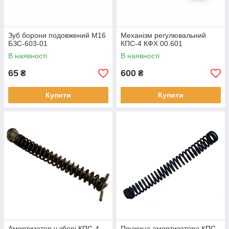
Зуб борони подовжений М16
Механізм регулювальний
БЗС-603-01
КПС-4 КФХ 00.601
В наявності
В наявності
65
600
₴
₴
Купити
Купити
Амортизатор у зборі КПС-4
Пружина амортизатора КПС-