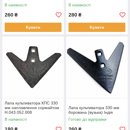
В наявності
В наявності
260
280
₴
₴
Купити
Купити
Лапа культиватора КПС 330
мм наплавлення сормайтом
Лапа культиватора 330 мм
Н.043.052.008
борована (вузька) Індія
В наявності
Готово до відправки
180
260
₴
₴