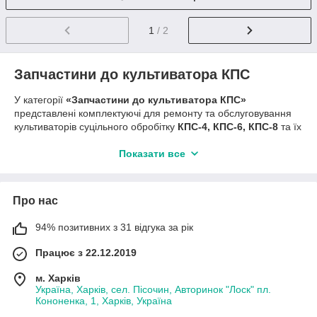
1
/ 2
Запчастини до культиватора КПС
У категорії
«Запчастини до культиватора КПС»
представлені комплектуючі для ремонту та обслуговування
культиваторів суцільного обробітку
КПС-4, КПС-6, КПС-8
та їх
модифікацій. Запчастини призначені для стабільної роботи
техніки під час передпосівної підготовки ґрунту та обробки
Показати все
стерні.
В асортименті
Агро-Зем
ви знайдете
лапи культиватора
(стрілчасті, з наплавкою), стійки, гряділі, штанги, секції,
Про нас
втулки, пружини, механізми регулювання глибини,
колеса, ступиці та кріплення
. Деталі виготовлені з міцних
94% позитивних з 31 відгука за рік
матеріалів і розраховані на інтенсивну експлуатацію в
Працює з 22.12.2019
польових умовах.
Переваги:
м. Харків
Україна, Харків, сел. Пісочин, Авторинок "Лоск" пл.
сумісність з культиваторами КПС
Кононенка, 1, Харків, Україна
висока зносостійкість і міцність