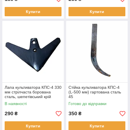
Купити
Купити
Лапа культиватора КПС-4 330
Стійка культиватора КПС-4
мм стрілчаста борована
(L-500 мм) гартована сталь
сталь, шепетівський крій
45
Велес-Агро Н.043.052.008-Б
В наявності
Готово до відправки
290
350
₴
₴
Купити
Купити