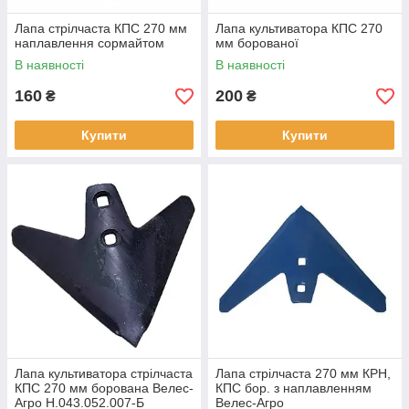
Лапа стрілчаста КПС 270 мм
Лапа культиватора КПС 270
наплавлення сормайтом
мм борованої
В наявності
В наявності
160
200
₴
₴
Купити
Купити
Лапа культиватора стрілчаста
Лапа стрілчаста 270 мм КРН,
КПС 270 мм борована Велес-
КПС бор. з наплавленням
Агро Н.043.052.007-Б
Велес-Агро