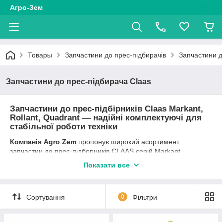
Агро-Зем
Товары
Запчастини до прес-підбирачів
Запчастини д
Запчастини до прес-підбирача Claas
Запчастини до прес-підбірників Claas Markant,
Rollant, Quadrant — надійні комплектуючі для
стабільної роботи техніки
Компанія Agro Zem
пропонує широкий асортимент
запчастин до прес-підборників CLAAS серій Markant,
Constant, Trabant, Rollant і Quadrant. У каталозі представлені
Показати все
деталі для моделей Markant 40, Markant 41, Markant 50,
Markant 51, Markant 55, Markant 60, Markant 65, а також
комплектуючі для рулонних і великопакетних прес-підбірників
Сортування
0
Фільтри
Rollant і Quadrant. Техніка
CLAAS
давно зарекомендувала
себе завдяки високій продуктивності, надійності та якості
формування тюків і рулонів.