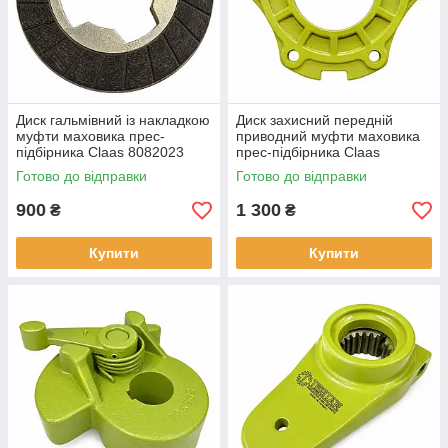
Диск гальмівний із накладкою
Диск захисний передній
муфти маховика прес-
приводний муфти маховика
підбірника Claas 8082023
прес-підбірника Claas
808220.1
Готово до відправки
Готово до відправки
900
1 300
₴
₴
Купити
Купити