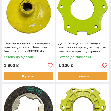
Тарілка в'язального апарату
Диск середній (прокладка
прес-підбірника Claas ліва
зчеплення) приводної муфти
без прапорця 808300.4 /
маховика прес-підбірника
808300.01
Claas 808203.2
Готово до відправки
Готово до відправки
1 800
1 100
₴
₴
Купити
Купити