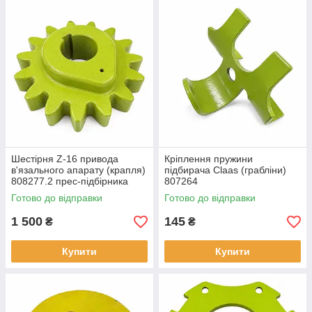
Шестірня Z-16 привода
Кріплення пружини
в'язального апарату (крапля)
підбирача Claas (грабліни)
808277.2 прес-підбірника
807264
Claas
Готово до відправки
Готово до відправки
1 500
145
₴
₴
Купити
Купити