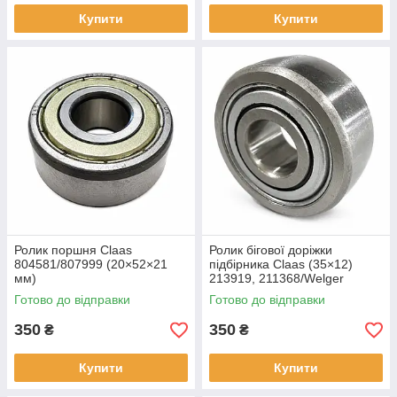
Купити
Купити
Ролик поршня Claas
Ролик бігової доріжки
804581/807999 (20×52×21
підбірника Claas (35×12)
мм)
213919, 211368/Welger
0922.18.03.00
Готово до відправки
Готово до відправки
350
350
₴
₴
Купити
Купити