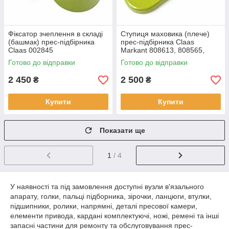
Фіксатор зчеплення в складі
Ступиця маховика (плече)
(башмак) прес-підбірника
прес-підбірника Claas
Claas 002845
Markant 808613, 808565,
808584.1
Готово до відправки
Готово до відправки
2 450
2 500
₴
₴
Купити
Купити
Показати ще
1
/ 4
У наявності та під замовлення доступні вузли в'язального
апарату, голки, пальці підборника, зірочки, ланцюги, втулки,
підшипники, ролики, напрямні, деталі пресової камери,
елементи привода, кардані комплектуючі, ножі, ремені та інші
запасні частини для ремонту та обслуговування прес-