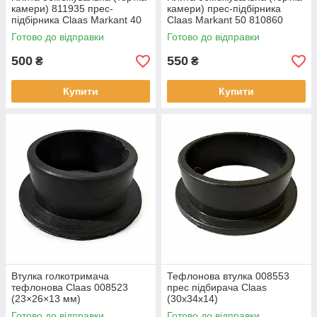
камери) 811935 прес-
камери) прес-підбірника
підбірника Claas Markant 40
Claas Markant 50 810860
Готово до відправки
Готово до відправки
500
550
₴
₴
Купити
Купити
Втулка голкотримача
Тефлонова втулка 008553
тефлонова Claas 008523
прес підбирача Claas
(23×26×13 мм)
(30х34х14)
Готово до відправки
Готово до відправки