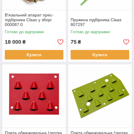
В'язальний апарат прес-
підбірника Claas у зборі
Пружина підбірника Claas
000087.0
807297
Готово до відправки
Готово до відправки
18 000
75
₴
₴
Купити
Купити
Плита обмежувальна (тертка
Плита обмежувальна (тертка