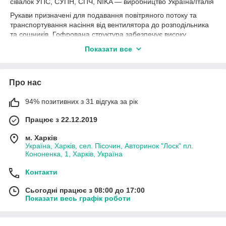
сівалок УПС, СУПН, СПЧ, NIKA — виробництво Україна/Італія
Рукави призначені для подавання повітряного потоку та
транспортування насіння від вентилятора до розподільника
та сошників. Гофрована структура забезпечує високу
гнучкість і зручність монтажу, а якісний ПВХ стійкий до
Показати все
стирання, вібрацій, вологи та впливу добрив.
Повітропроводи зберігають форму під час роботи під тиском і
забезпечують стабільне подавання насіння, що
Про нас
безпосередньо впливає на рівномірність висівання.
Підходять для ремонту та заміни штатних рукавів
94% позитивних з 31 відгука за рік
пневмосистеми.
Працює з 22.12.2019
✅ Застосування
• пневматичні сітвалки УПС
м. Харків
• сітвалки СУПН
Україна, Харків, сел. Пісочин, Авторинок "Лоск" пл.
• сітвалки СПЧ
Кононенка, 1, Харків, Україна
• сітвалки NIKA
• системи подавання повітря та насіння
Контакти
🔧 Переваги
Сьогодні працює з 08:00 до 17:00
✔ виробництво Україна та Італія
Показати весь графік роботи
✔ висока гнучкість і міцність
✔ стійкість до механічного зношування