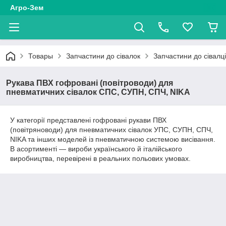
Агро-Зем
Товары
Запчастини до сівалок
Запчастини до сівалц
Рукава ПВХ гофровані (повітроводи) для
пневматичних сівалок СПС, СУПН, СПЧ, NIKA
У категорії представлені гофровані рукави ПВХ
(повітряноводи) для пневматичних сівалок УПС, СУПН, СПЧ,
NIKA та інших моделей із пневматичною системою висівання.
В асортименті — вироби українського й італійського
виробництва, перевірені в реальних польових умовах.